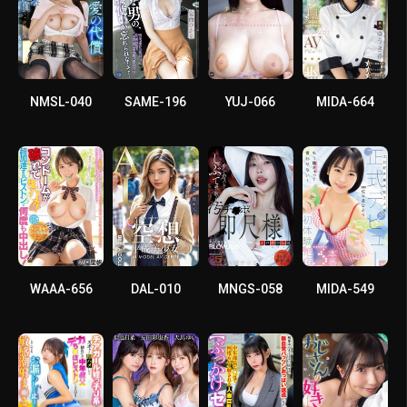
NMSL-040
SAME-196
YUJ-066
MIDA-664
WAAA-656
DAL-010
MNGS-058
MIDA-549