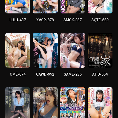
LULU-437
XVSR-878
SMOK-037
SQTE-689
OME-674
CAWD-992
SAME-236
ATID-654