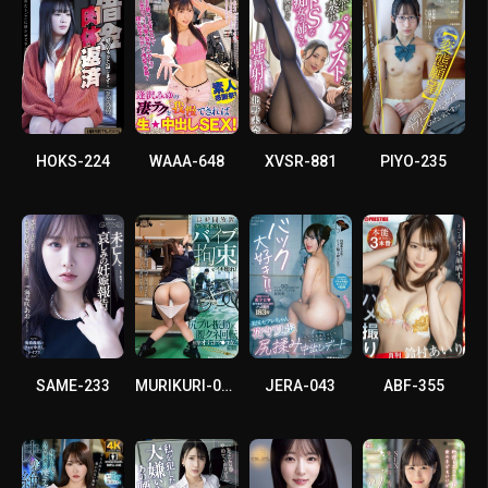
HOKS-224
WAAA-648
XVSR-881
PIYO-235
SAME-233
MURIKURI-010
JERA-043
ABF-355