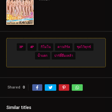
3P
4P
กิโมโน
คาวเกิร์ล
ชุดไว้ทุกข์
น้ำแตก
ปาร์ตี้ดื่มเหล้า
Shared
0
Similar titles