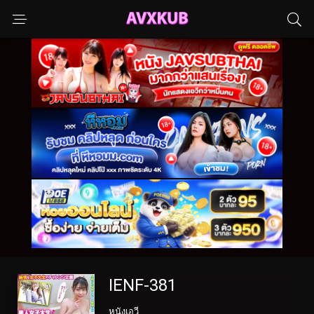
IENF-381
หนังเอวี