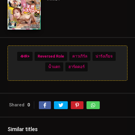
4HR+
Reversed Role
คาวเกิร์ล
น่ารังเกียจ
น้ำแตก
ฮาร์ดคอร์
Shared
0
Similar titles