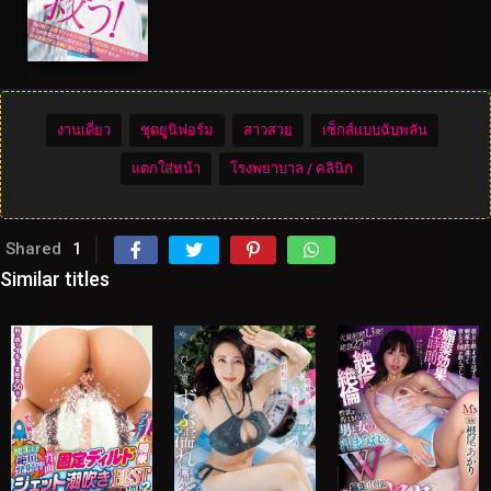
งานเดี่ยว
ชุดยูนิฟอร์ม
สาวสวย
เซ็กส์แบบฉับพลัน
แตกใส่หน้า
โรงพยาบาล / คลินิก
Shared
1
Similar titles