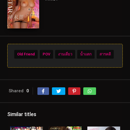
Old Friend
POV
งานเดี่ยว
น้ำแตก
สารคดี
Shared
0
Similar titles