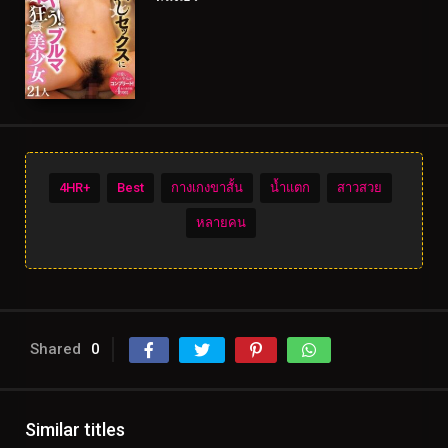
4HR+
Best
กางเกงขาสั้น
น้ำแตก
สาวสวย
หลายคน
Shared
0
Similar titles